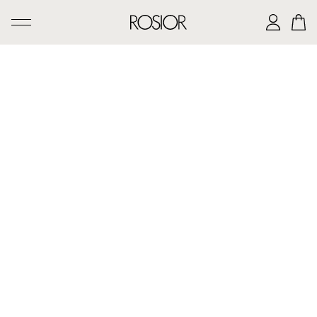
PESQUISAR
CRIAÇÕES
SERVIÇO 'AD PERSONAM'
OFICINA ROSIOR
LEGADO DE MANUEL ROSAS
A CASA ROSIOR
CONTACTOS
|
EN
PT