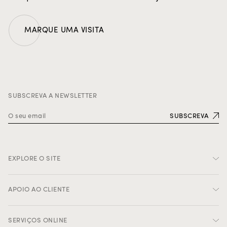
MARQUE UMA VISITA
SUBSCREVA A NEWSLETTER
SUBSCREVA
EXPLORE O SITE
Criações
APOIO AO CLIENTE
Serviço 'Ad Personam'
Oficina Rosior
Minha conta
SERVIÇOS ONLINE
Legado de Manuel Rosas