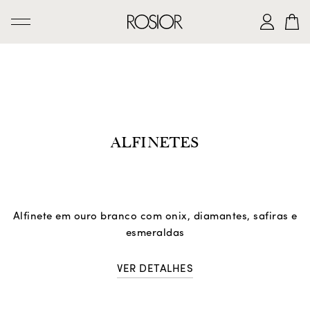
PESQUISAR
CRIAÇÕES
SERVIÇO 'AD PERSONAM'
ALFINETES
OFICINA ROSIOR
LEGADO DE MANUEL ROSAS
A CASA ROSIOR
Alfinete em ouro branco com onix, diamantes, safiras e
CONTACTOS
esmeraldas
VER DETALHES
|
EN
PT