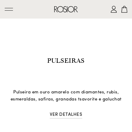
PESQUISAR
CRIAÇÕES
SERVIÇO 'AD PERSONAM'
PULSEIRAS
OFICINA ROSIOR
LEGADO DE MANUEL ROSAS
A CASA ROSIOR
Pulseira em ouro amarelo com diamantes, rubis,
CONTACTOS
esmeraldas, safiras, granadas tsavorite e galuchat
VER DETALHES
|
EN
PT