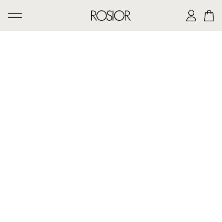
PESQUISAR
CRIAÇÕES
SERVIÇO 'AD PERSONAM'
OFICINA ROSIOR
LEGADO DE MANUEL ROSAS
A CASA ROSIOR
CONTACTOS
|
EN
PT