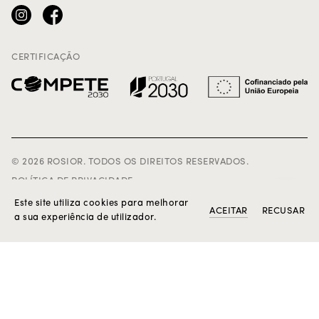
Opções de envio
Certificação e Contrastaria
Livro de Reclamações
CERTIFICAÇÃO
©
2026
ROSIOR.
TODOS OS DIREITOS RESERVADOS.
POLÍTICA DE PRIVACIDADE
TERMOS E CONDIÇÕES
Este site utiliza cookies para melhorar
ACEITAR
RECUSAR
a sua experiência de utilizador.
CRÉDITOS
Website: V-A Studio