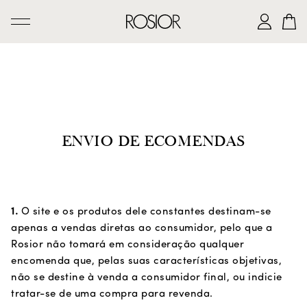
PESQUISAR
CRIAÇÕES
SERVIÇO 'AD PERSONAM'
ENVIO DE ECOMENDAS
OFICINA ROSIOR
LEGADO DE MANUEL ROSAS
A CASA ROSIOR
1.
O site e os produtos dele constantes destinam-se
CONTACTOS
apenas a vendas diretas ao consumidor, pelo que a
Rosior não tomará em consideração qualquer
encomenda que, pelas suas características objetivas,
|
EN
PT
não se destine à venda a consumidor final, ou indicie
tratar-se de uma compra para revenda.