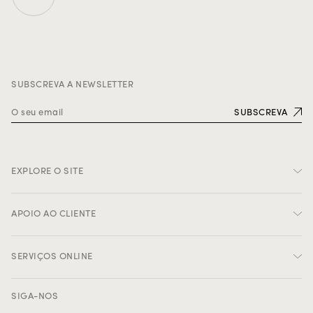
SUBSCREVA A NEWSLETTER
SUBSCREVA
EXPLORE O SITE
Criações
APOIO AO CLIENTE
Serviço 'Ad Personam'
Oficina Rosior
Minha conta
SERVIÇOS ONLINE
Legado de Manuel Rosas
Carrinho de compras
A Casa Rosior
Cuidados e reparações
O seu assistente Rosior
SIGA-NOS
Contactos
Opções de pagamento