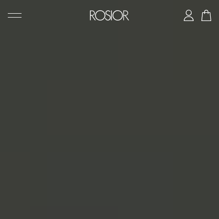
PESQUISAR
CRIAÇÕES
SERVIÇO 'AD PERSONAM'
OFICINA ROSIOR
LEGADO DE MANUEL ROSAS
A CASA ROSIOR
CONTACTOS
|
EN
PT