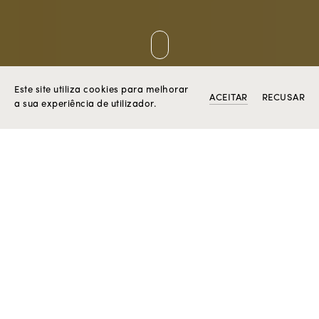
COMO CHEGÁMOS AQUI
Este site utiliza cookies para melhorar
ACEITAR
RECUSAR
a sua experiência de utilizador.
1870
A HISTÓRIA DA FAMÍLIA
A Rosior nasce em 1978 fruto do desejo profundo de
Manuel Rosas. No entanto, a história leva-nos a 1870,
ano de nascimento de Domingos Martins Ferreira, avô