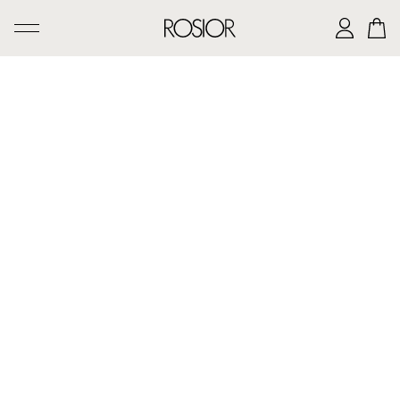
PESQUISAR
CRIAÇÕES
SERVIÇO 'AD PERSONAM'
OFICINA ROSIOR
LEGADO DE MANUEL ROSAS
A CASA ROSIOR
CONTACTOS
|
EN
PT