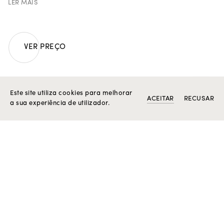
Aplicação de cerâmica em tom de azul.
LER MAIS
Peso em ouro 19.2k: 17.5 g.
Peça única.
VER PREÇO
O SEU ASSISTENTE ROSIOR
Este site utiliza cookies para melhorar
ACEITAR
RECUSAR
a sua experiência de utilizador.
PRODUTOS RELACIONADOS