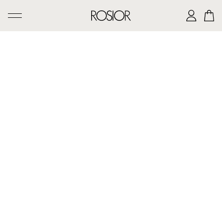
PESQUISAR
CRIAÇÕES
SERVIÇO 'AD PERSONAM'
OFICINA ROSIOR
LEGADO DE MANUEL ROSAS
A CASA ROSIOR
CONTACTOS
|
EN
PT