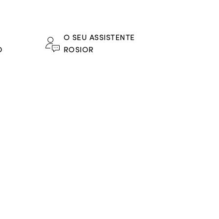
sas em talhe
cabochon
quadrado com
O SEU ASSISTENTE
as roxas com 4,52 ct;
O
ROSIOR
tes azuis com 0,95 ct.
o 19,2k: 16,2 g.