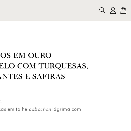
LARES
PULSEIRAS
ALFINETES
PESQUISAR
COS EM OURO
ELO COM TURQUESAS,
NTES E SAFIRAS
:
esas em talhe
cabochon
lágrima com
sas em talhe
cabochon
redondo com 19,95