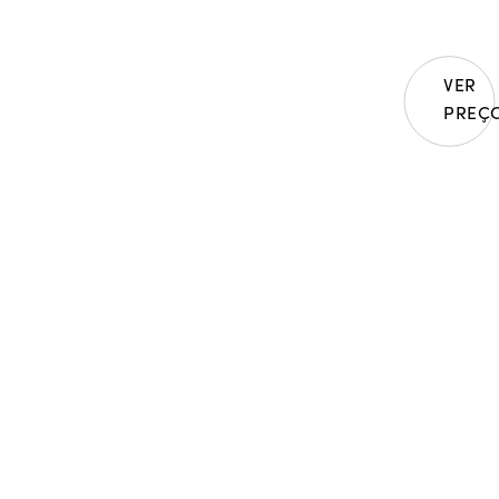
ct;
| 2 turque
6,68 ct;
VER
| 365 safir
PREÇ
| 99 diaman
Peso em our
Peça única