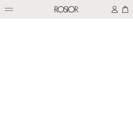
PESQUISAR
CRIAÇÕES
SERVIÇO 'AD PERSONAM'
OFICINA ROSIOR
LEGADO DE MANUEL ROSAS
A CASA ROSIOR
CONTACTOS
|
EN
PT