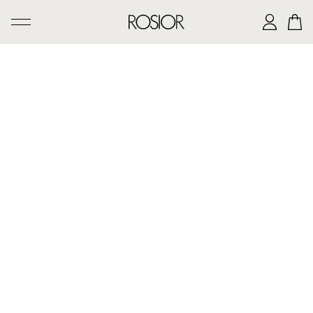
PESQUISAR
CRIAÇÕES
SERVIÇO 'AD PERSONAM'
OFICINA ROSIOR
LEGADO DE MANUEL ROSAS
A CASA ROSIOR
CONTACTOS
|
EN
PT