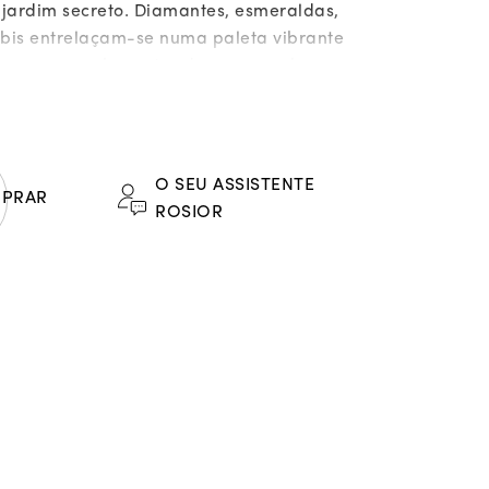
 jardim secreto. Diamantes, esmeraldas,
rubis entrelaçam-se numa paleta vibrante
as cores exuberantes de um amanhecer
Cada pedra foi posicionada como se fosse
e luz pousada delicadamente sobre a
. O volume cuidado e a harmonia
conferem-lhe a poesia de algo vivo, uma
O SEU ASSISTENTE
PRAR
a, capturada no momento exato em que
ROSIOR
a.
:
tes azuis com 1,70 ct;
ntes "brancos" (G-VVS) com 1,73 ct;
tes azuis com 0,21 ct;
das com 0,23 ct;
m 0,08 ct;
 azuis com 0,07 ct;
laranja com 0,04 ct;