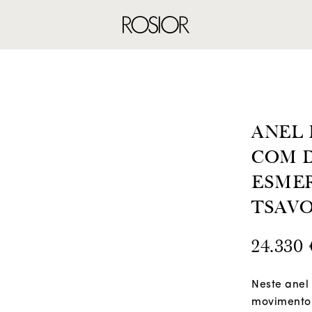
ANÉIS
BRINCOS
CO
ANEL
COM D
ESMER
TSAVO
24.330
Neste anel
movimento 