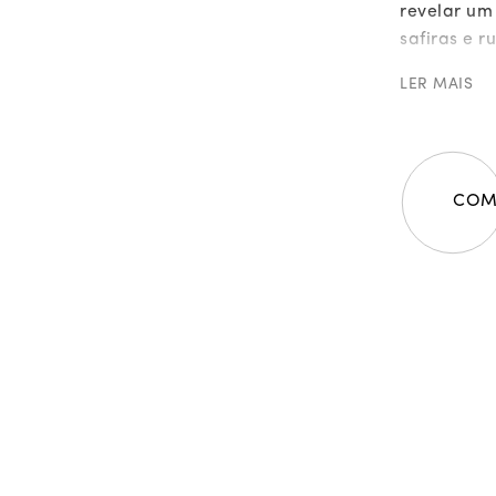
revelar um
safiras e 
que evoca 
LER MAIS
tropical. 
uma gota d
superfície
cromática 
COM
flor etern
desabroch
Em detalhe
|
237 diaman
| 211 diama
| 20 diaman
| 2 esmeral
| 1 Rubi co
| 2 safiras
| 1 safira 