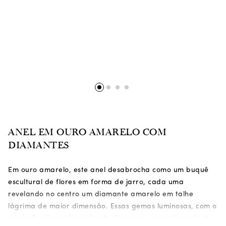
ANEL EM OURO AMARELO COM
DIAMANTES
Em ouro amarelo, este anel desabrocha como um buquê
escultural de flores em forma de jarro, cada uma
revelando no centro um diamante amarelo em talhe
lágrima de maior dimensão. Essas gemas luminosas, com o
seu brilho dourado profundo, formam o coração radiante