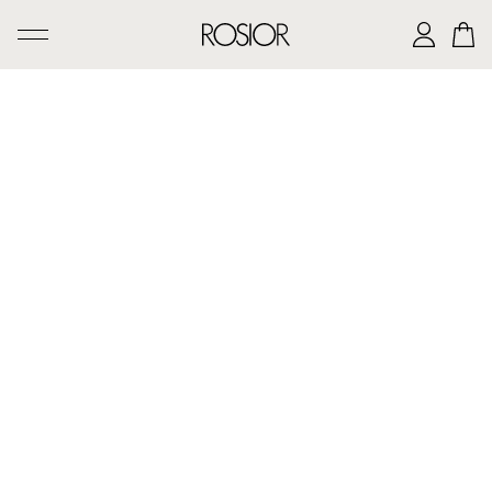
PESQUISAR
CRIAÇÕES
SERVIÇO 'AD PERSONAM'
OFICINA ROSIOR
LEGADO DE MANUEL ROSAS
A CASA ROSIOR
CONTACTOS
|
EN
PT