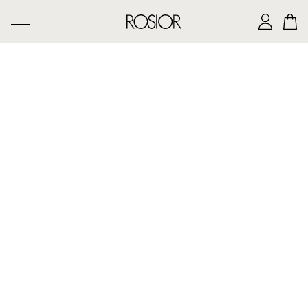
PESQUISAR
CRIAÇÕES
SERVIÇO 'AD PERSONAM'
OFICINA ROSIOR
LEGADO DE MANUEL ROSAS
A CASA ROSIOR
CONTACTOS
|
EN
PT