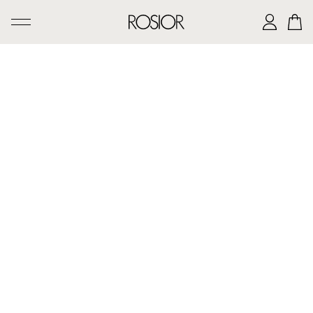
PESQUISAR
CRIAÇÕES
SERVIÇO 'AD PERSONAM'
OFICINA ROSIOR
LEGADO DE MANUEL ROSAS
A CASA ROSIOR
CONTACTOS
|
EN
PT