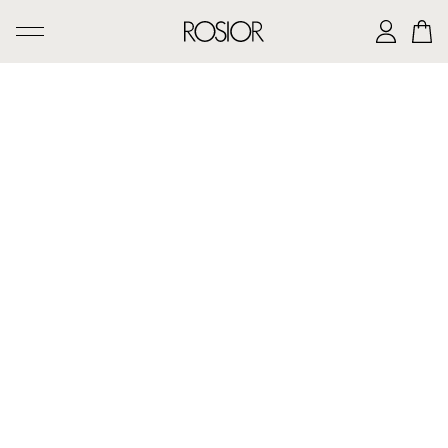
PESQUISAR
CRIAÇÕES
SERVIÇO 'AD PERSONAM'
OFICINA ROSIOR
LEGADO DE MANUEL ROSAS
A CASA ROSIOR
CONTACTOS
|
EN
PT