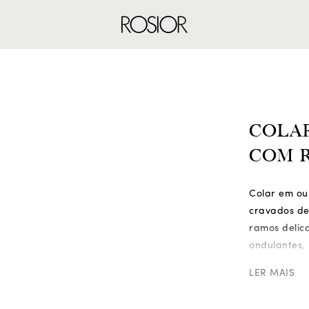
ANÉIS
BRINCOS
CO
COLA
COM R
Colar em ou
cravados d
ramos delica
ondulantes,
pétalas inte
LER MAIS
profundamen
A composiç