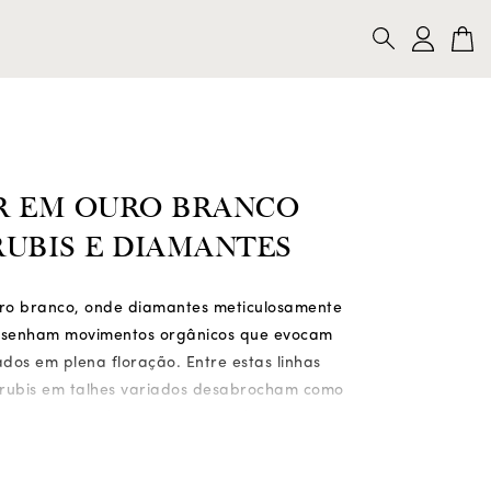
LARES
PULSEIRAS
ALFINETES
PESQUISAR
R EM OURO BRANCO
UBIS E DIAMANTES
ro branco, onde diamantes meticulosamente
esenham movimentos orgânicos que evocam
dos em plena floração. Entre estas linhas
 rubis em talhes variados desabrocham como
nsas, conferindo um contraste vibrante e
te feminino.
ão, leve e fluida, abraça o pescoço com