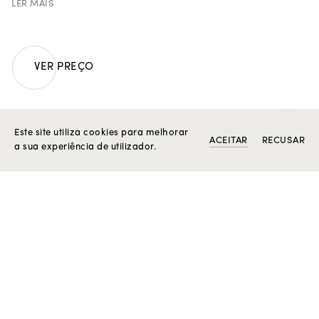
LER MAIS
resplendor transforma esta peça numa celebração da
elegância essencial, uma jóia que ilumina sem esforço,
reafirmando a assinatura Rosior de sofisticação
intemporal.
VER PREÇO
Em detalhe:
| 33 diamantes em talhe brilhante, cor F, claridade VVS,
com 4,12 ct;
O SEU ASSISTENTE ROSIOR
Este site utiliza cookies para melhorar
| 268 diamantes em talhe
baguette
e trapézio, cor F,
ACEITAR
RECUSAR
a sua experiência de utilizador.
claridade VVS, com 18,50 ct.
Peso em ouro 19.2k: 35.1 g.
Peça única.
PRODUTOS RELACIONADOS