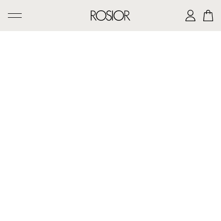
PESQUISAR
CRIAÇÕES
SERVIÇO 'AD PERSONAM'
OFICINA ROSIOR
LEGADO DE MANUEL ROSAS
A CASA ROSIOR
CONTACTOS
|
EN
PT