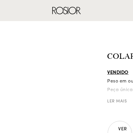
ANÉIS
BRINCOS
CO
COLA
VENDIDO
Peso em our
Peça única
LER MAIS
VER