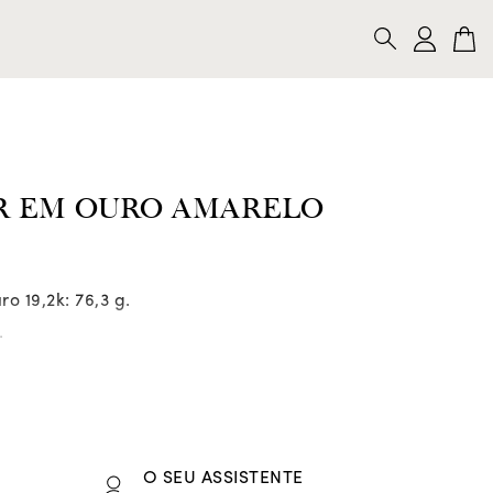
LARES
PULSEIRAS
ALFINETES
PESQUISAR
R EM OURO AMARELO
o 19,2k: 76,3 g.
.
O SEU ASSISTENTE