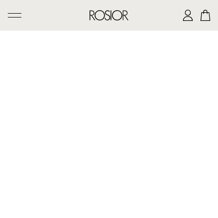
PESQUISAR
CRIAÇÕES
SERVIÇO 'AD PERSONAM'
OFICINA ROSIOR
LEGADO DE MANUEL ROSAS
A CASA ROSIOR
CONTACTOS
|
EN
PT