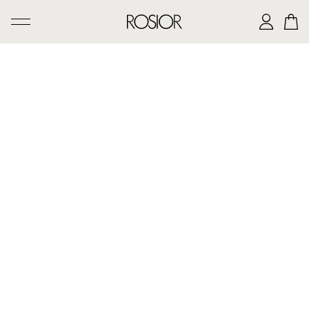
PESQUISAR
CRIAÇÕES
SERVIÇO 'AD PERSONAM'
OFICINA ROSIOR
LEGADO DE MANUEL ROSAS
A CASA ROSIOR
CONTACTOS
|
EN
PT