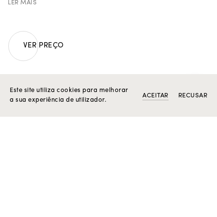
| 298 diamantes verdes com 2,13 ct.
LER MAIS
Peso em ouro 19.2K: 19 g.
Peça única.
VER PREÇO
O SEU ASSISTENTE ROSIOR
Este site utiliza cookies para melhorar
ACEITAR
RECUSAR
a sua experiência de utilizador.
PRODUTOS RELACIONADOS