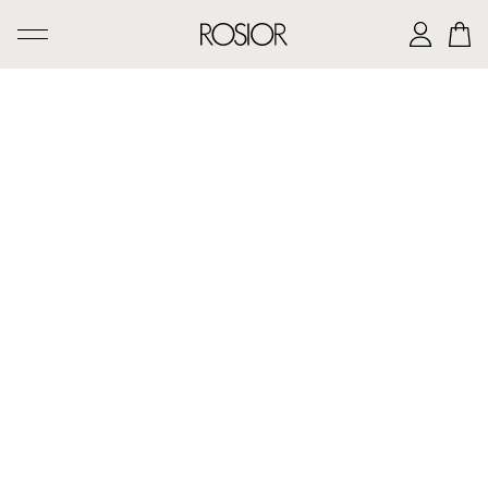
PESQUISAR
CRIAÇÕES
SERVIÇO 'AD PERSONAM'
OFICINA ROSIOR
LEGADO DE MANUEL ROSAS
A CASA ROSIOR
CONTACTOS
|
EN
PT