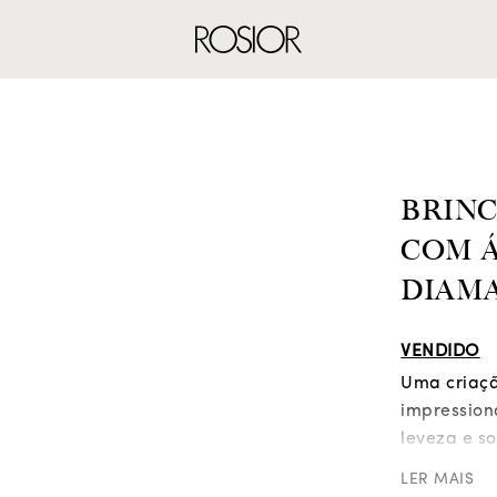
ANÉIS
BRINCOS
CO
BRIN
COM 
DIAM
VENDIDO
Uma criação
impression
leveza e s
impacto vis
LER MAIS