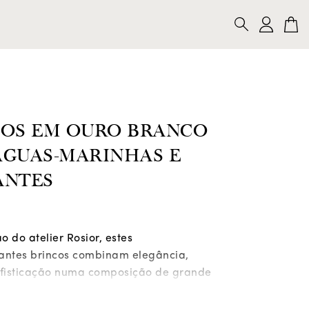
LARES
PULSEIRAS
ALFINETES
PESQUISAR
COS EM OURO BRANCO
ÁGUAS-MARINHAS E
ANTES
 do atelier Rosior, estes
antes brincos combinam elegância,
ofisticação numa composição de grande
ual.