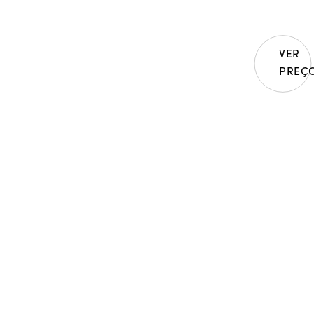
Executados
brincos ap
formado po
totalmente
VER
efeito de 
PREÇ
centro de 
água-marin
azul crista
profundida
Em detalhe
| 2 águas-m
| 841 diama
claridade V
Peso em our
Peça única
* Certific
Gemmologic