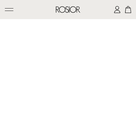
PESQUISAR
CRIAÇÕES
SERVIÇO 'AD PERSONAM'
OFICINA ROSIOR
LEGADO DE MANUEL ROSAS
A CASA ROSIOR
CONTACTOS
|
EN
PT