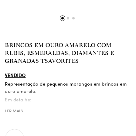
BRINCOS EM OURO AMARELO COM
RUBIS, ESMERALDAS, DIAMANTES E
GRANADAS TSAVORITES
VENDIDO
Representação de pequenos morangos em brincos em
ouro amarelo.
Em detalhe:
| 490
rubis com 7,69 ct;
LER MAIS
| 255 granadas tsavorites com 2,11 ct;
| 16 esmeraldas em talhe
navette
com 1,19 ct;
| 30 diamantes verdes com 0,16 ct.