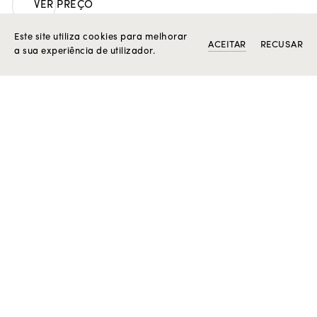
VER PREÇO
Peso em ouro 19.2k: 17.9 g.
3 cm de altura.
Este site utiliza cookies para melhorar
ACEITAR
RECUSAR
a sua experiência de utilizador.
Peça única.
O SEU ASSISTENTE ROSIOR
PRODUTOS RELACIONADOS