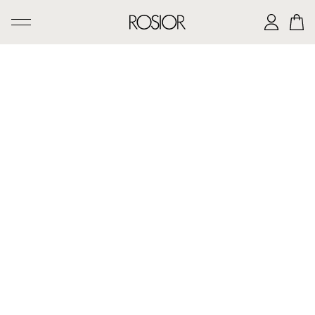
PESQUISAR
CRIAÇÕES
SERVIÇO 'AD PERSONAM'
OFICINA ROSIOR
LEGADO DE MANUEL ROSAS
A CASA ROSIOR
CONTACTOS
|
EN
PT