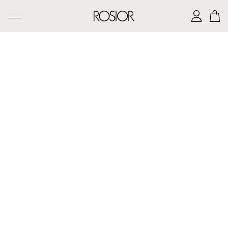
PESQUISAR
CRIAÇÕES
SERVIÇO 'AD PERSONAM'
OFICINA ROSIOR
LEGADO DE MANUEL ROSAS
A CASA ROSIOR
CONTACTOS
|
EN
PT