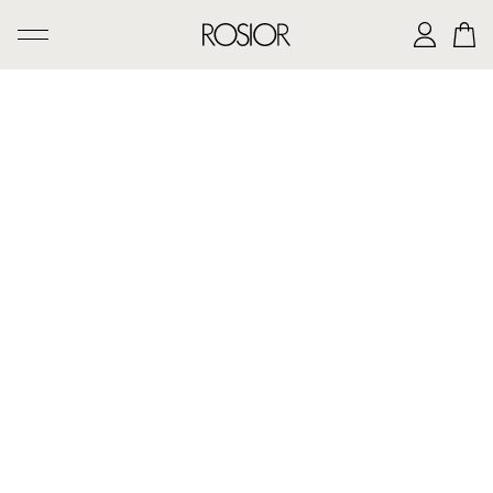
PESQUISAR
CRIAÇÕES
SERVIÇO 'AD PERSONAM'
OFICINA ROSIOR
LEGADO DE MANUEL ROSAS
A CASA ROSIOR
CONTACTOS
|
EN
PT