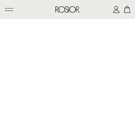
PESQUISAR
CRIAÇÕES
SERVIÇO 'AD PERSONAM'
OFICINA ROSIOR
LEGADO DE MANUEL ROSAS
A CASA ROSIOR
CONTACTOS
|
EN
PT