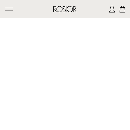
PESQUISAR
CRIAÇÕES
SERVIÇO 'AD PERSONAM'
OFICINA ROSIOR
LEGADO DE MANUEL ROSAS
A CASA ROSIOR
CONTACTOS
|
EN
PT