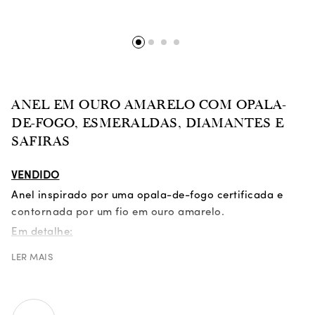
ANEL EM OURO AMARELO COM OPALA-
DE-FOGO, ESMERALDAS, DIAMANTES E
SAFIRAS
VENDIDO
Anel inspirado por uma opala-de-fogo certificada e
contornada por um fio em ouro amarelo.
Em detalhe:
| 1 opala-de-fogo em talhe
cabochon
redondo com 4,93
LER MAIS
ct*;
| 226 esmeraldas com 1,59 ct;
| 205 diamantes verdes com 1,22 ct;