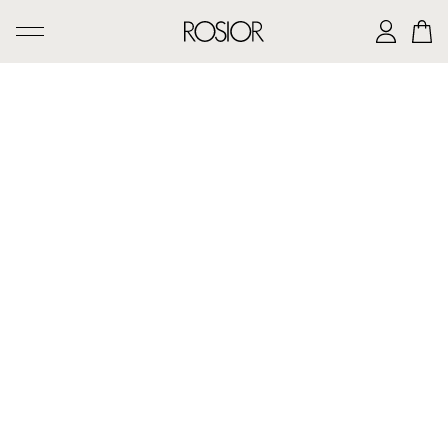
PESQUISAR
CRIAÇÕES
SERVIÇO 'AD PERSONAM'
OFICINA ROSIOR
LEGADO DE MANUEL ROSAS
A CASA ROSIOR
CONTACTOS
|
EN
PT